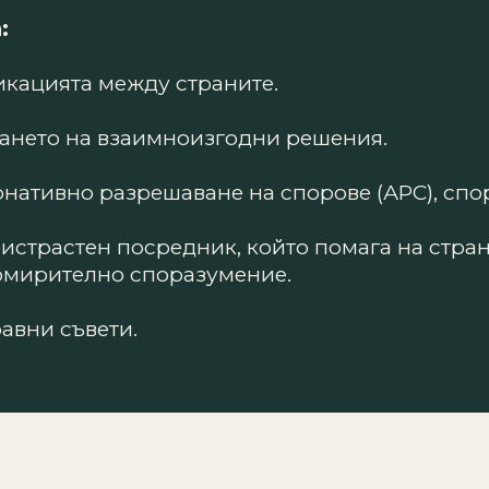
:
икацията между страните.
ането на взаимноизгодни решения.
нативно разрешаване на спорове (АPC), спор
истрастен посредник, който помага на стра
омирително споразумение.
авни съвети.