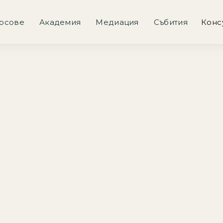
рсове
Академия
Медиация
Събития
Конс