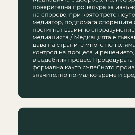
поверителна процедура за извъ
на спорове, при която трето неут
медиатор, подпомага спорещите 
постигнат взаимно споразумение. 
медиацията./ Медиацията е гъвка
дава на страните много по-голям
контрол на процеса и решението, 
в съдебния процес. Процедурата 
формална както съдебното произ
значително по-малко време и сре