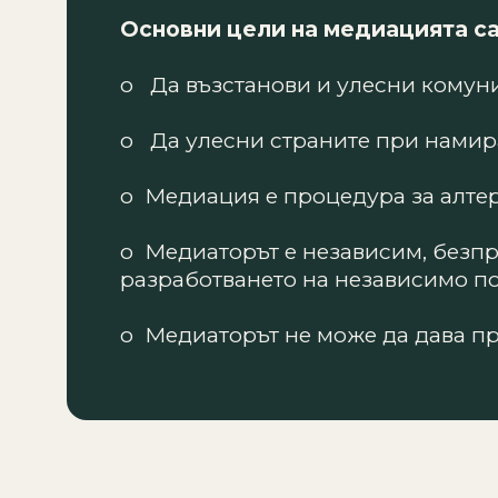
Основни цели на медиацията са
o Да възстанови и улесни комун
o Да улесни страните при намир
o Медиация е процедура за алтер
o Медиаторът е независим, безпр
разработването на независимо п
o Медиаторът не може да дава пр