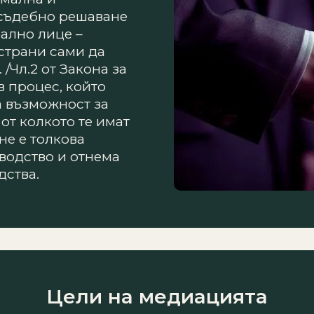
нсъдебно решаване
рално лице –
страни сами да
/Чл.2 от Закона за
в процес, който
а възможност за
от колкото те имат
не е толкова
водство и отнема
дства.
Цели на медиацията