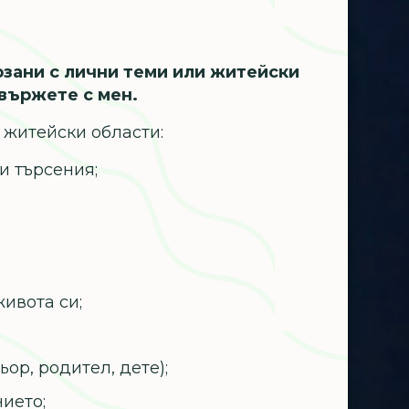
рзани с лични теми или житейски
свържете с мен.
житейски области:
и търсения;
ивота си;
ор, родител, дете);
ието;