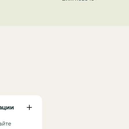
тации
айте