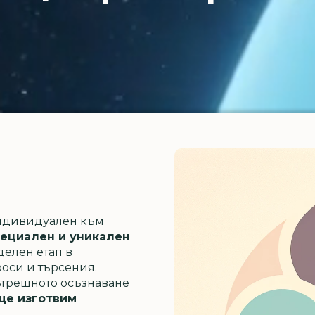
индивидуален към
ециален и уникален
делен етап в
оси и търсения.
ътрешното осъзнаване
ще изготвим