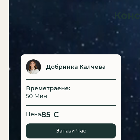
Конс
Добринка Калчева
Времетраене:
50 Mин
85 €
Цена
Запази Час