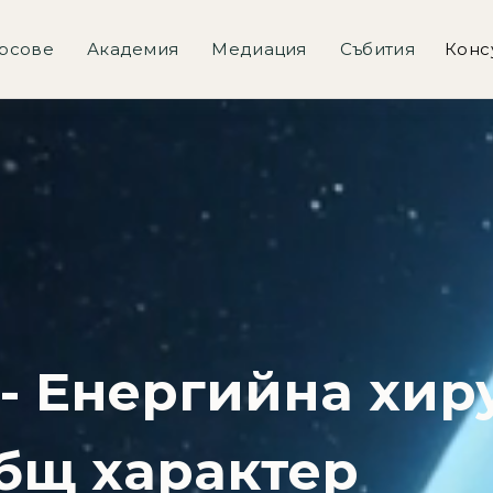
рсове
Академия
Медиация
Събития
Конс
- Eнергийна хир
общ характер