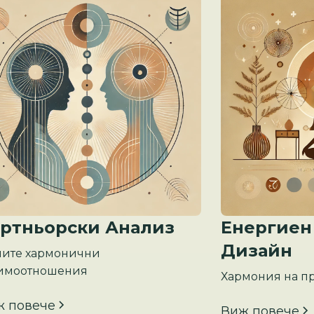
ртньорски Анализ
Енергиен
Дизайн
ите хармонични
имоотношения
Хармония на пр
ж повече
Виж повече