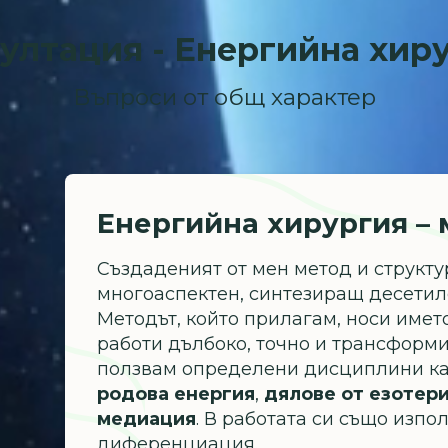
ултация - Eнергийна хир
Въпроси от общ характер
Енергийна хирургия – 
Създаденият от мен метод и структу
многоаспектен, синтезиращ десетиле
Методът, който прилагам, носи имет
работи дълбоко, точно и трансформи
ползвам определени дисциплини к
родова енергия
,
дялове от езотер
медиация
. В работата си също изп
диференциация.