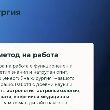
ургия
метод на работа
ра на работа е функционален и
тия знания и натрупан опит.
о „енергийна хирургия“ – защото
ращо. Работя с древни науки и
ато
астрология
,
астропсихология
,
иката
,
енергийна медицина и
олзвам хюман дизайн наука на