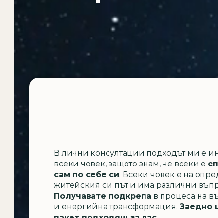
В лични консултации подходът ми е 
всеки човек, защото знам, че всеки е
сп
сам по себе си
. Всеки човек е на опре
житейския си път и има различни въпр
Получавате подкрепа
в процеса на в
и енергийна трансформация.
Заедно 
пакет подходящ за вас.