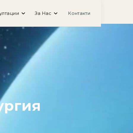
ултации
За Нас
Контакти
ургия