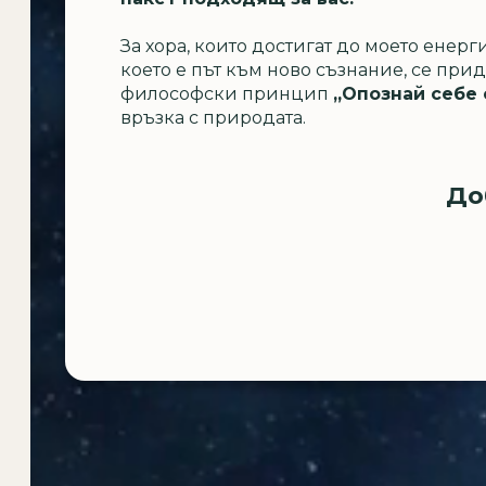
За хора, които достигат до моето енерг
което е път към ново съзнание, се пр
философски принцип
,,Опознай себе 
връзка с природата.
До