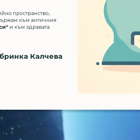
ийно пространство,
идържам към античния
си“
и към здравата
бринка Калчева