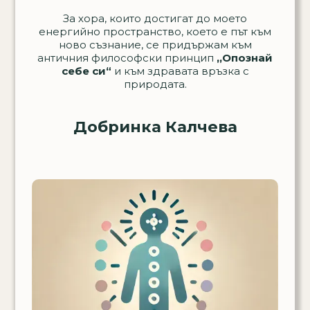
За хора, които достигат до моето
енергийно пространство, което е път към
ново съзнание, се придържам към
античния философски принцип
,,Опознай
себе си“
и към здравата връзка с
природата.
Добринка Калчева