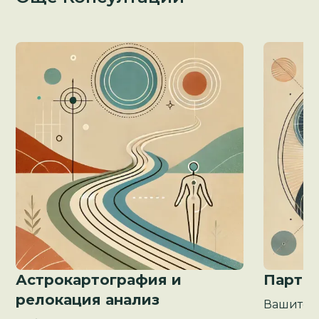
Астрокартография и
Партнь
релокация анализ
Вашите 