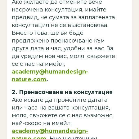
Ако желаете да отмените вече
насрочена консултация, имайте
предвид, че сумата за заплатената
консултация не се възстановява.
Вместо това, ще ви бъде
предложено пренасочване към
друга дата и час, удобни за вас. За
да уредим нов час, моля, свържете
се с нас на имейл;
academy@humandesign-
nature.com
.
2.
Пренасочване на консултация
Ако искате да промените датата
или часа на вашата консултация,
моля, свържете се с нас възможно
най-скоро на имейл;
academy@humandesign-
nature.com
.
Ние ще уточним