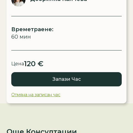
Времетраене:
60 мин
120 €
Цена
Запази Час
Отмяна на записан час
Още Консултации