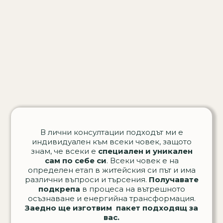
В лични консултации подходът ми е
индивидуален към всеки човек, защото
знам, че всеки е
специален и уникален
сам по себе си
. Всеки човек е на
определен етап в житейския си път и има
различни въпроси и търсения.
Получавате
подкрепа
в процеса на вътрешното
осъзнаване и енергийна трансформация.
Заедно ще изготвим пакет подходящ за
вас.