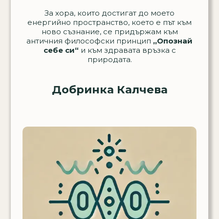
За хора, които достигат до моето
енергийно пространство, което е път към
ново съзнание, се придържам към
античния философски принцип
,,Опознай
себе си“
и към здравата връзка с
природата.
Добринка Калчева