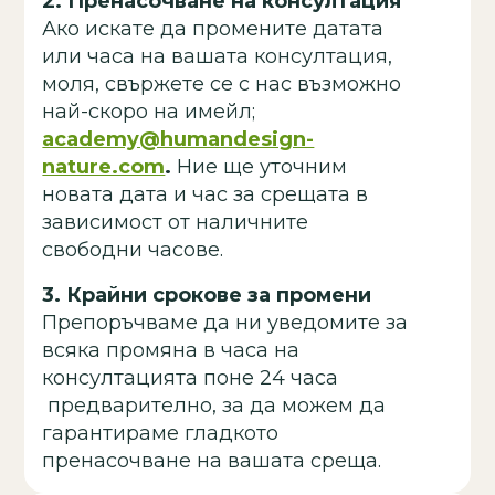
2.
Пренасочване на консултация
Ако искате да промените датата
или часа на вашата консултация,
моля, свържете се с нас възможно
най-скоро на имейл;
academy@humandesign-
nature.com
.
Ние ще уточним
новата дата и час за срещата в
зависимост от наличните
свободни часове.
3.
Крайни срокове за промени
Препоръчваме да ни уведомите за
всяка промяна в часа на
консултацията поне 24 часа
предварително, за да можем да
гарантираме гладкото
пренасочване на вашата среща.