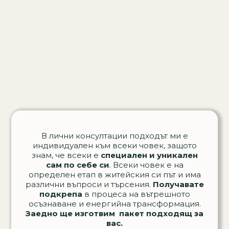
В лични консултации подходът ми е
индивидуален към всеки човек, защото
знам, че всеки е
специален и уникален
сам по себе си
. Всеки човек е на
определен етап в житейския си път и има
различни въпроси и търсения.
Получавате
подкрепа
в процеса на вътрешното
осъзнаване и енергийна трансформация.
Заедно ще изготвим пакет подходящ за
вас.