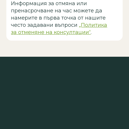
Информация за отмяна или
пренасрочване на час можете да
намерите в първа точка от нашите
често задавани въпроси
„Политика
за отменяне на консултации“
.
Прир