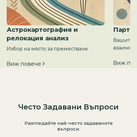
Астрокартография и
Партнь
релокация анализ
Вашите 
взаимоо
Избор на място за преместване
Виж по
Виж повече
Често Задавани Въпроси
Разгледайте най-често задаваните
въпроси.