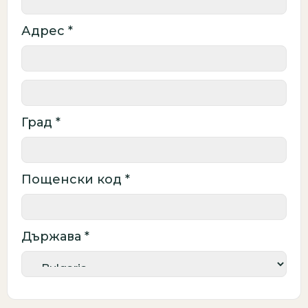
Адрес *
Град *
Пощенски код *
Държава *