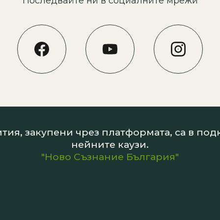
Последвайте ни в социалните мрежи
тия, закупени чрез платформата, са в по
нейните каузи.
"Ново Съзнание България"