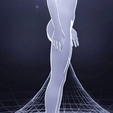
Курсът изучава зад
енергия и енергиин
Времетраене
Ниво
Уроците се провежд
позволява интеракт
Ще се потопите в св
научете как да разб
собствената си енер
Курсът е създаден з
съзнанието си.