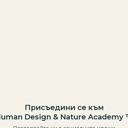
Важна информа
След като закуп
онлайн в плат
Линк за достъп 
имейл
2 дни пр
Присъедини се към
uman Design & Nature Academy