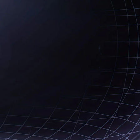
ълбочено и разширено човешката
а защита.
4 седмици
Начално
ат онлайн в реално време, което
ивно обучение.
ета на енергийното познание и ще
ирате, управлявате и защитавате
гия.
а всеки, който желае да разшири