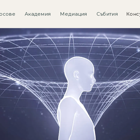
рсове
Академия
Медиация
Събития
Конс