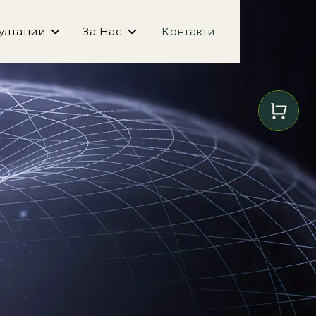
ултации
За Нас
Контакти