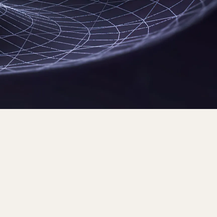
 защити
теоретични знания и практически
 помогнат да се свържете със своята