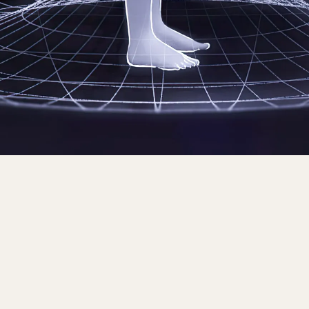
Енергийни
Програмата включва 
техники, които ще ви