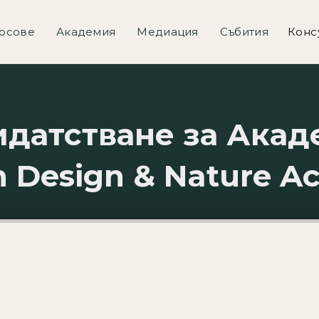
рсове
Академия
Медиация
Събития
Конс
датстване за Акад
 Design & Nature A