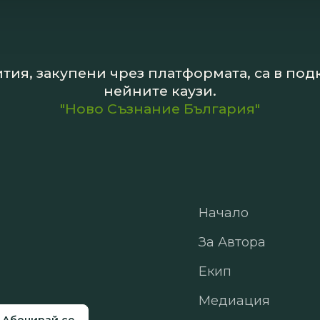
тия, закупени чрез платформата, са в по
нейните каузи.
"Ново Съзнание България"
Начало
За Автора
Екип
Медиация