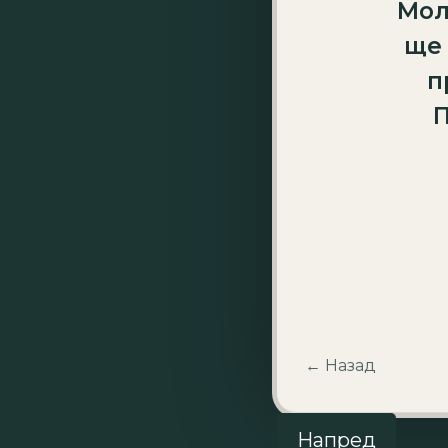
Мол
ще 
п
П
← Назад
Напред