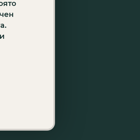
оято
ичен
а.
Ви