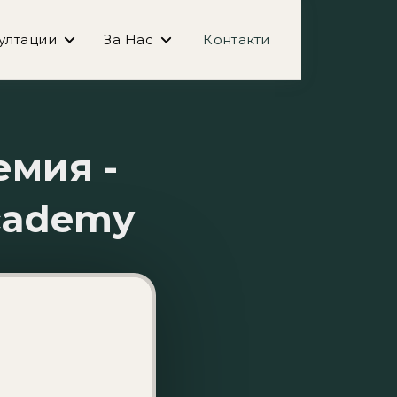
ултации
За Нас
Контакти
емия -
cademy
Тези полета са 