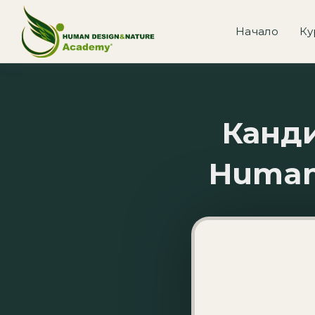
Начало
Ку
Канди
Human